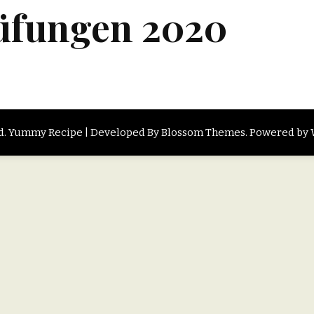
üfungen 2020
d.
Yummy Recipe | Developed By
Blossom Themes
. Powered by